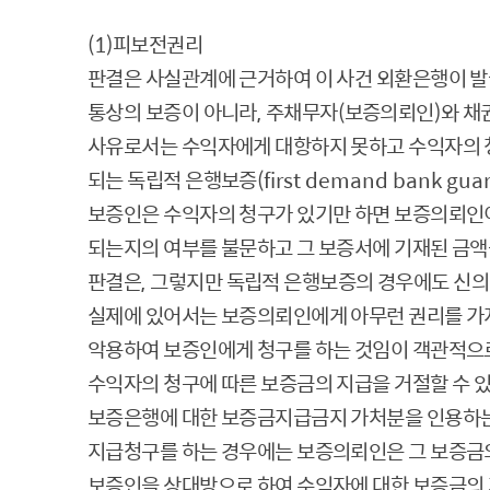
(1)
피보전권리
판결은 사실관계에 근거하여 이 사건 외환은행이 발
통상의 보증이 아니라
,
주채무자
(
보증의뢰인
)
와 채
사유로서는 수익자에게 대항하지 못하고 수익자의 
되는 독립적 은행보증
(first demand bank gua
보증인은 수익자의 청구가 있기만 하면 보증의뢰인
되는지의 여부를 불문하고 그 보증서에 기재된 금액
판결은
,
그렇지만 독립적 은행보증의 경우에도 신의
실제에 있어서는 보증의뢰인에게 아무런 권리를 가
악용하여 보증인에게 청구를 하는 것임이 객관적으로
수익자의 청구에 따른 보증금의 지급을 거절할 수 
보증은행에 대한 보증금지급금지 가처분을 인용하는
지급청구를 하는 경우에는 보증의뢰인은 그 보증금의
보증인을 상대방으로 하여 수익자에 대한 보증금의 