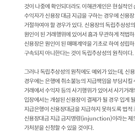
것이 나중에 확인되더라도 이해관계인은 현실적인 손
수익자가 신용장 대금 지급을 구하는 경우에 신용장
거절하여야 할 경우가 있다
.
신용장의 독립추상성의
원인이 된 거래행위에 있어서 흠과 무관하게 적법하
신용장은 원인이 된 매매계약을 기초로 하여 성립하
구속되지 아니한다는 것이 독립추상성의 원칙이다
.
그러나 독립추상성의 원칙에도 예외가 있는데
,
신용
경우에는 은행에 취소불능의 지급책임을 부담시킬 
거래에서 수익자 등의 사기행위가 있어서 사기거래
입장에서는 개설된 신용장이 결제가 될 경우 입게 
지급은행이 신용장대금을 지급하지 못하도록 법적 
신용장대금 지급 금지명령
(injunction)
이라는 제
가처분을 신청할 수 있을 것이다
.